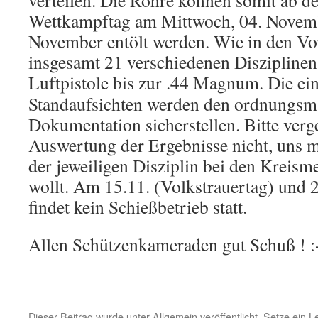
verteilen. Die Rohre können somit ab d
Wettkampftag am Mittwoch, 04. Novemb
November entölt werden. Wie in den Vo
insgesamt 21 verschiedenen Disziplinen 
Luftpistole bis zur .44 Magnum.
Die ein
Standaufsichten werden den ordnungsm
Dokumentation sicherstellen. Bitte verge
Auswertung der Ergebnisse nicht, uns mi
der jeweiligen Disziplin bei den Kreisme
wollt. Am 15.11. (Volkstrauertag) und 
findet kein Schießbetrieb statt.
Allen Schützenkameraden gut Schuß ! :
Dieser Beitrag wurde unter
Allgemein
veröffentlicht. Setze ein 