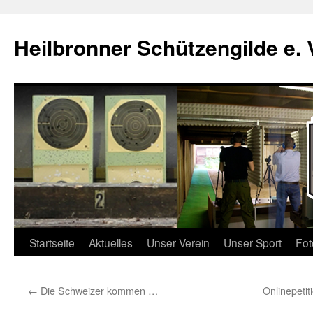
Zum
Inhalt
Heilbronner Schützengilde e. 
springen
Startseite
Aktuelles
Unser Verein
Unser Sport
Fot
←
Die Schweizer kommen …
Onlinepeti