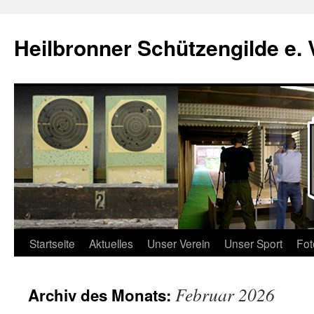
Zum
Inhalt
Heilbronner Schützengilde e. 
springen
Startseite
Aktuelles
Unser Verein
Unser Sport
Fot
Februar 2026
Archiv des Monats: