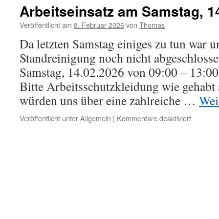
Arbeitseinsatz am Samstag, 1
Veröffentlicht am
8. Februar 2026
von
Thomas
Da letzten Samstag einiges zu tun war u
Standreinigung noch nicht abgeschlosse
Samstag, 14.02.2026 von 09:00 – 13:00h
Bitte Arbeitsschutzkleidung wie gehabt 
würden uns über eine zahlreiche …
Wei
für
Veröffentlicht unter
Allgemein
|
Kommentare deaktiviert
Arbeitsei
am
Samstag
14.02.20