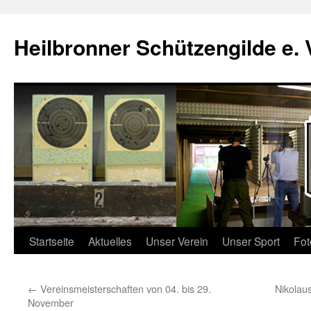
Zum
Inhalt
Heilbronner Schützengilde e. 
springen
Startseite
Aktuelles
Unser Verein
Unser Sport
Fot
←
Vereinsmeisterschaften von 04. bis 29.
Nikolau
November