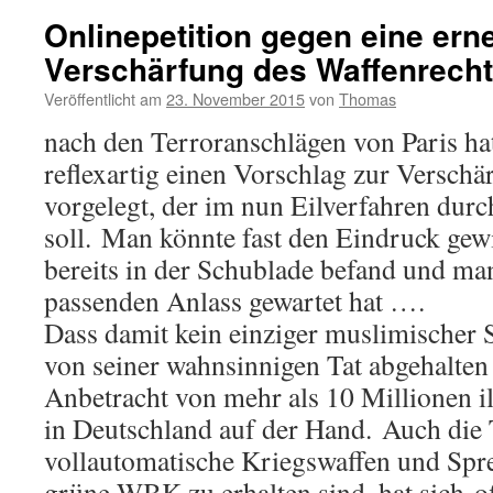
Onlinepetition gegen eine ern
Verschärfung des Waffenrech
Veröffentlicht am
23. November 2015
von
Thomas
nach den Terroranschlägen von Paris h
reflexartig einen Vorschlag zur Verschä
vorgelegt, der im nun Eilverfahren dur
soll. Man könnte fast den Eindruck gewi
bereits in der Schublade befand und ma
passenden Anlass gewartet hat ….
Dass damit kein einziger muslimischer 
von seiner wahnsinnigen Tat abgehalten w
Anbetracht von mehr als 10 Millionen il
in Deutschland auf der Hand. Auch die 
vollautomatische Kriegswaffen und Spre
grüne WBK zu erhalten sind, hat sich of