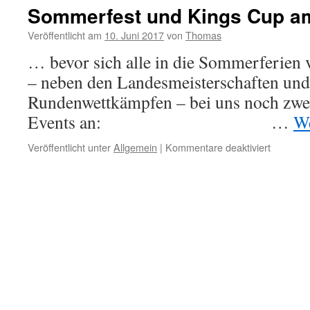
Sommerfest und Kings Cup am 
Veröffentlicht am
10. Juni 2017
von
Thomas
… bevor sich alle in die Sommerferien 
– neben den Landesmeisterschaften und
Rundenwettkämpfen – bei uns noch zwei
Events an: …
We
für
Veröffentlicht unter
Allgemein
|
Kommentare deaktiviert
Sommerf
und
Kings
Cup
am
15.
Juli
2017