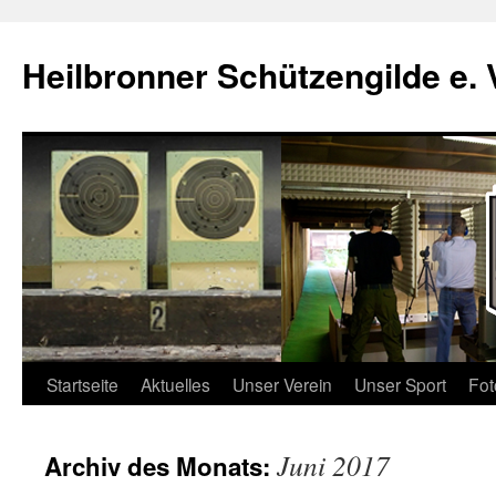
Zum
Inhalt
Heilbronner Schützengilde e. 
springen
Startseite
Aktuelles
Unser Verein
Unser Sport
Fot
Juni 2017
Archiv des Monats: