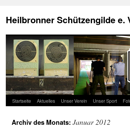
Zum
Inhalt
Heilbronner Schützengilde e. 
springen
Startseite
Aktuelles
Unser Verein
Unser Sport
Fot
Januar 2012
Archiv des Monats: