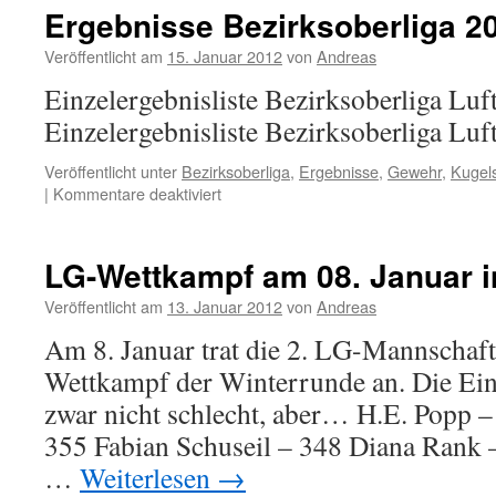
Ergebnisse Bezirksoberliga 20
Veröffentlicht am
15. Januar 2012
von
Andreas
Einzelergebnisliste Bezirksoberliga Luf
Einzelergebnisliste Bezirksoberliga Lu
Veröffentlicht unter
Bezirksoberliga
,
Ergebnisse
,
Gewehr
,
Kugel
für
|
Kommentare deaktiviert
Ergebnisse
Bezirksoberliga
2011
LG-Wettkampf am 08. Januar 
/
2012
Veröffentlicht am
13. Januar 2012
von
Andreas
Am 8. Januar trat die 2. LG-Mannschaf
Wettkampf der Winterrunde an. Die Ein
zwar nicht schlecht, aber… H.E. Popp 
355 Fabian Schuseil – 348 Diana Rank
…
Weiterlesen
→