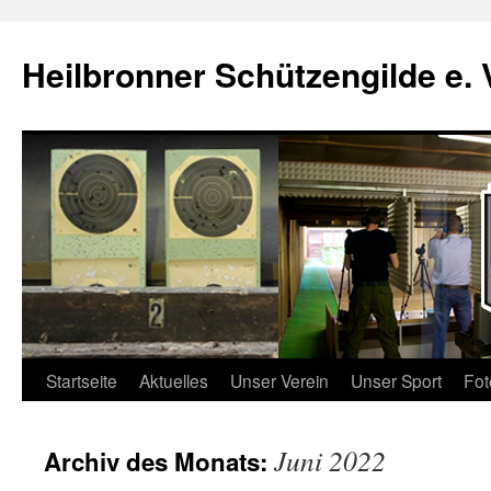
Zum
Inhalt
Heilbronner Schützengilde e. 
springen
Startseite
Aktuelles
Unser Verein
Unser Sport
Fot
Juni 2022
Archiv des Monats: