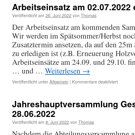
Arbeitseinsatz am 02.07.2022 e
Veröffentlicht am
26. Juni 2022
von
Thomas
Der Arbeitseinsatz am kommenden Samsta
Wir werden im Spätsommer/Herbst noch
Zusatztermin ansetzen, da auf den 25m 
zu erledigen ist (z.B. Erneuerung Holzv
Arbeitseinsätze am 24.09. und 29.10. fi
… und …
Weiterlesen
→
für
Veröffentlicht unter
Allgemein
|
Kommentare deaktiviert
Arbeitsei
am
02.07.20
Jahreshauptversammlung Ge
entfällt
28.06.2022
Veröffentlicht am
8. Juni 2022
von
Thomas
Nachdem die Abteilungsversammlung 