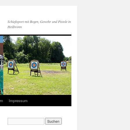
Schießsport mit Bogen, Gewehr und Pistole in
Heilbronn
rn
Impressum