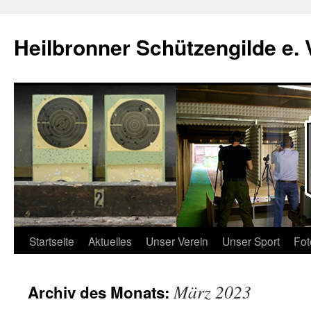
Zum
Inhalt
Heilbronner Schützengilde e. 
springen
Startseite
Aktuelles
Unser Verein
Unser Sport
Fot
März 2023
Archiv des Monats: