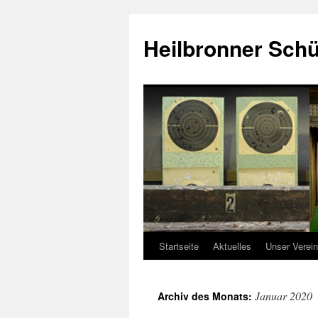
Zum
Inhalt
Heilbronner Schüt
springen
Startseite
Aktuelles
Unser Verein
Januar 2020
Archiv des Monats: