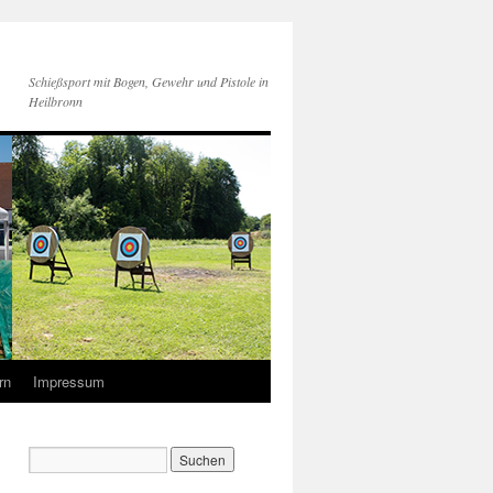
Schießsport mit Bogen, Gewehr und Pistole in
Heilbronn
rn
Impressum