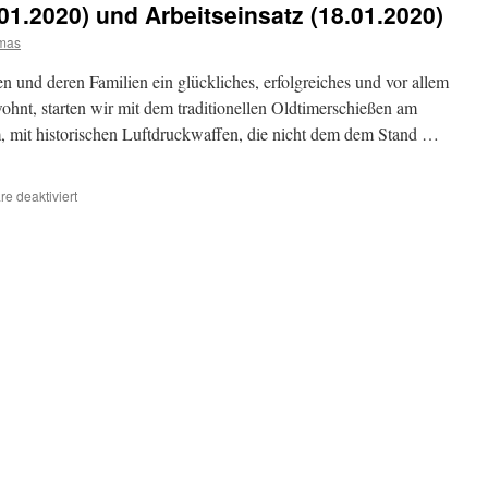
01.2020) und Arbeitseinsatz (18.01.2020)
mas
 und deren Familien ein glückliches, erfolgreiches und vor allem
hnt, starten wir mit dem traditionellen Oldtimerschießen am
, mit historischen Luftdruckwaffen, die nicht dem dem Stand …
für
e deaktiviert
Oldtimerschießen
(06.01.2020)
und
Arbeitseinsatz
(18.01.2020)