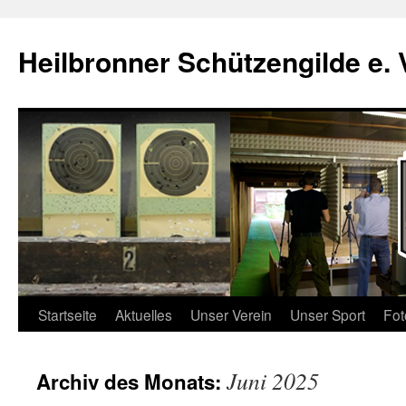
Zum
Inhalt
Heilbronner Schützengilde e. 
springen
Startseite
Aktuelles
Unser Verein
Unser Sport
Fot
Juni 2025
Archiv des Monats: