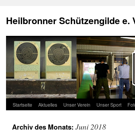
Zum
Inhalt
Heilbronner Schützengilde e. 
springen
Startseite
Aktuelles
Unser Verein
Unser Sport
Fot
Juni 2018
Archiv des Monats: