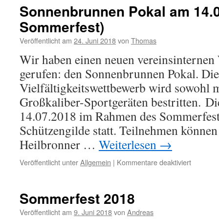
Sonnenbrunnen Pokal am 14.0
Sommerfest)
Veröffentlicht am
24. Juni 2018
von
Thomas
Wir haben einen neuen vereinsinternen
gerufen: den Sonnenbrunnen Pokal. Die
Vielfältigkeitswettbewerb wird sowohl m
Großkaliber-Sportgeräten bestritten. Di
14.07.2018 im Rahmen des Sommerfeste
Schützengilde statt. Teilnehmen können 
Heilbronner …
Weiterlesen
→
für
Veröffentlicht unter
Allgemein
|
Kommentare deaktiviert
Sonnenb
Pokal
am
Sommerfest 2018
14.07.20
(beim
Veröffentlicht am
9. Juni 2018
von
Andreas