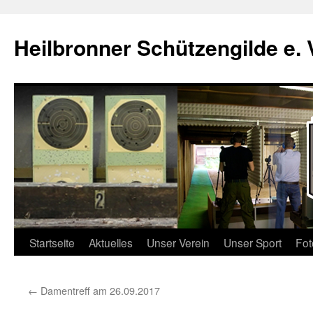
Zum
Inhalt
Heilbronner Schützengilde e. 
springen
Startseite
Aktuelles
Unser Verein
Unser Sport
Fot
←
Damentreff am 26.09.2017