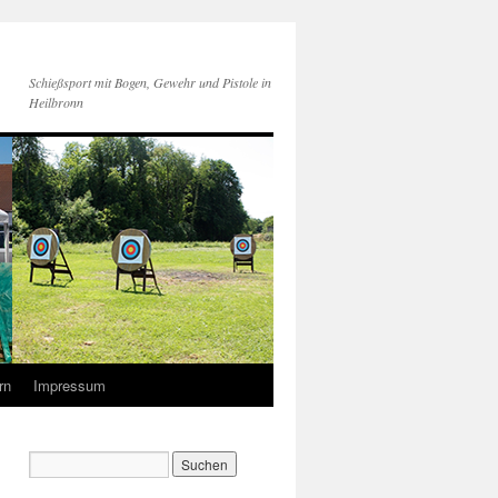
Schießsport mit Bogen, Gewehr und Pistole in
Heilbronn
rn
Impressum