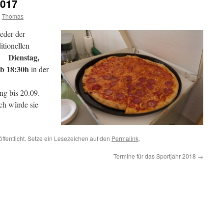
2017
n
Thomas
ieder der
itionellen
Dienstag,
am
18:30h
in der
.
bis 20.09.
ch würde sie
öffentlicht. Setze ein Lesezeichen auf den
Permalink
.
Termine für das Sportjahr 2018
→