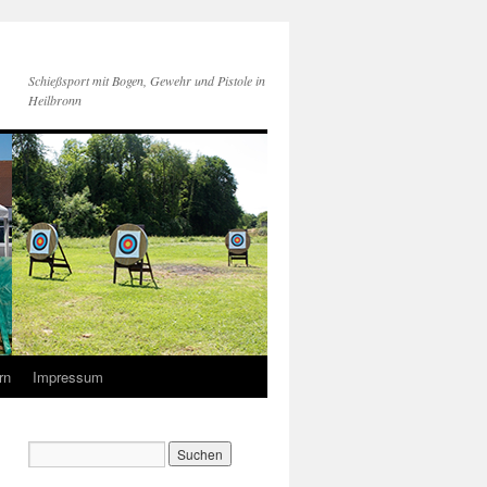
Schießsport mit Bogen, Gewehr und Pistole in
Heilbronn
rn
Impressum