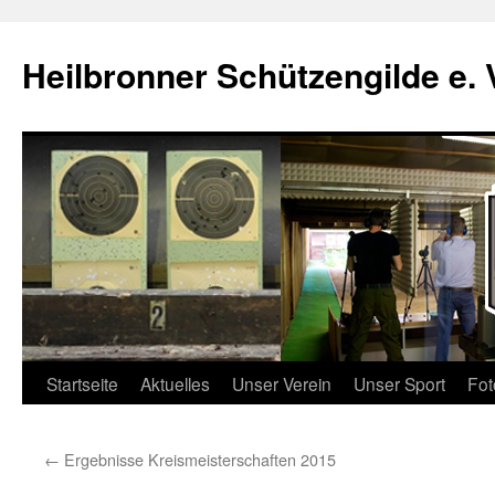
Zum
Inhalt
Heilbronner Schützengilde e. 
springen
Startseite
Aktuelles
Unser Verein
Unser Sport
Fot
←
Ergebnisse Kreismeisterschaften 2015