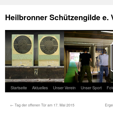
Zum
Inhalt
Heilbronner Schützengilde e. 
springen
Startseite
Aktuelles
Unser Verein
Unser Sport
Fot
←
Tag der offenen Tür am 17. Mai 2015
Erge