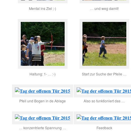
Mental ins Ziel ;-)
… und weg damit!
Haltung: 1- … :-)
Start zur Suche der Pfeile …
Pfeil und Bogen in de Ablage
Also so funktioniert das …
… konzentrierte Spannung …
Feedback