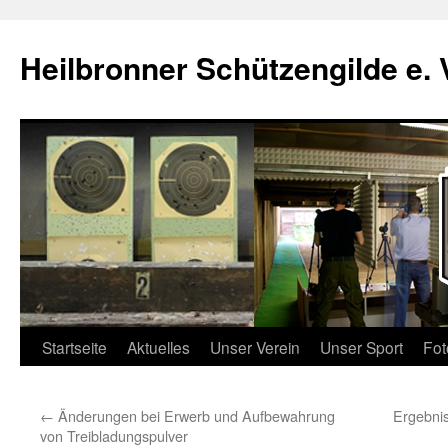
Zum
Inhalt
Heilbronner Schützengilde e. 
springen
Startseite
Aktuelles
Unser Verein
Unser Sport
Fot
←
Änderungen bei Erwerb und Aufbewahrung
Ergebnis
von Treibladungspulver