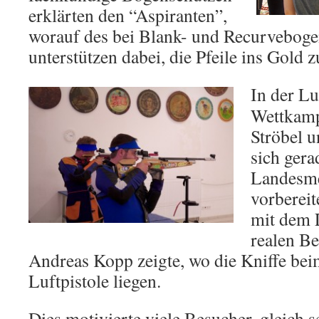
erklärten den “Aspiranten”,
worauf des bei Blank- und Recurvebo
unterstützen dabei, die Pfeile ins Gold z
In der Luf
Wettkamp
Ströbel u
sich gera
Landesme
vorberei
mit dem 
realen B
Andreas Kopp zeigte, wo die Kniffe bei
Luftpistole liegen.
Dies motivierte viele Besucher, gleich s