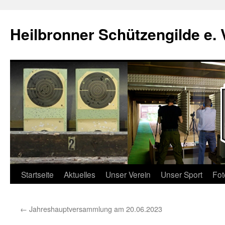
Zum
Inhalt
Heilbronner Schützengilde e. 
springen
Startseite
Aktuelles
Unser Verein
Unser Sport
Fot
←
Jahreshauptversammlung am 20.06.2023