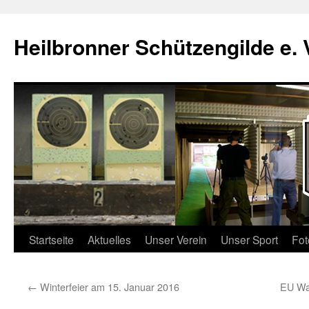
Zum
Inhalt
Heilbronner Schützengilde e. 
springen
Startseite
Aktuelles
Unser Verein
Unser Sport
Fot
←
Winterfeier am 15. Januar 2016
EU Waf