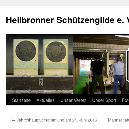
Zum
Inhalt
Heilbronner Schützengilde e. 
springen
Startseite
Aktuelles
Unser Verein
Unser Sport
Fot
←
Jahreshauptversammlung am 24. Juni 2016
Mannschaft