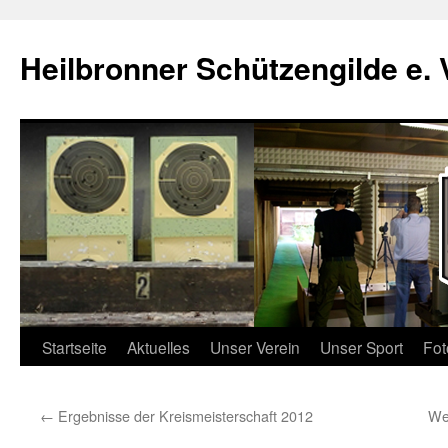
Zum
Inhalt
Heilbronner Schützengilde e. 
springen
Startseite
Aktuelles
Unser Verein
Unser Sport
Fot
←
Ergebnisse der Kreismeisterschaft 2012
We