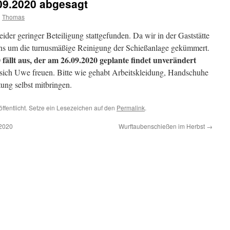
09.2020 abgesagt
n
Thomas
leider geringer Beteiligung stattgefunden. Da wir in der Gaststätte
 uns um die turnusmäßige Reinigung der Schießanlage gekümmert.
fällt aus, der am 26.09.2020 geplante findet unverändert
sich Uwe freuen. Bitte wie gehabt Arbeitskleidung, Handschuhe
tung selbst mitbringen.
öffentlicht. Setze ein Lesezeichen auf den
Permalink
.
.2020
Wurftaubenschießen im Herbst
→