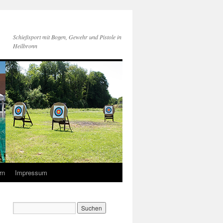
Schießsport mit Bogen, Gewehr und Pistole in
Heilbronn
rn
Impressum