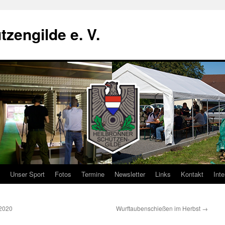
zengilde e. V.
Unser Sport
Fotos
Termine
Newsletter
Links
Kontakt
Inte
.2020
Wurftaubenschießen im Herbst
→