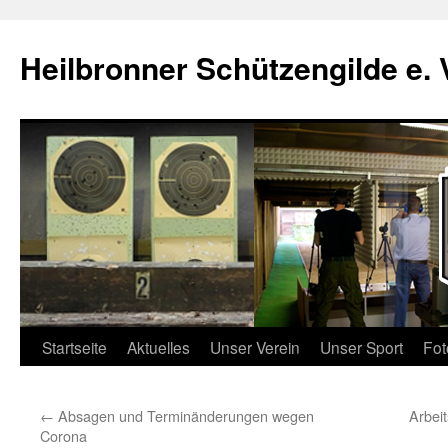
Zum
Inhalt
Heilbronner Schützengilde e. 
springen
Startseite
Aktuelles
Unser Verein
Unser Sport
Fot
←
Absagen und Terminänderungen wegen
Arbei
Corona