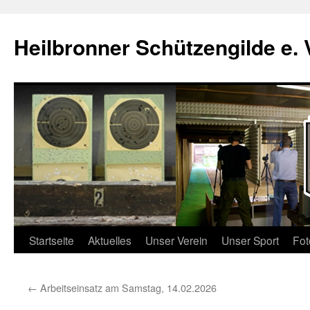
Zum
Inhalt
Heilbronner Schützengilde e. 
springen
Startseite
Aktuelles
Unser Verein
Unser Sport
Fot
←
Arbeitseinsatz am Samstag, 14.02.2026