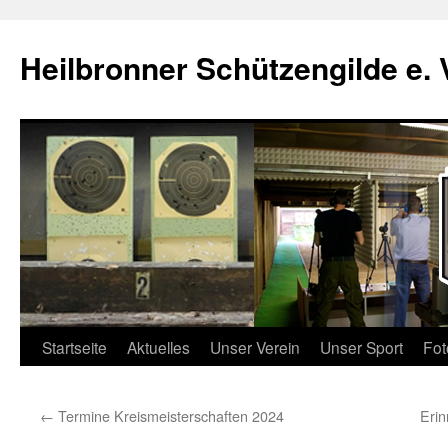
Zum
Inhalt
Heilbronner Schützengilde e. 
springen
Startseite
Aktuelles
Unser Verein
Unser Sport
Fot
←
Termine Kreismeisterschaften 2024
Eri