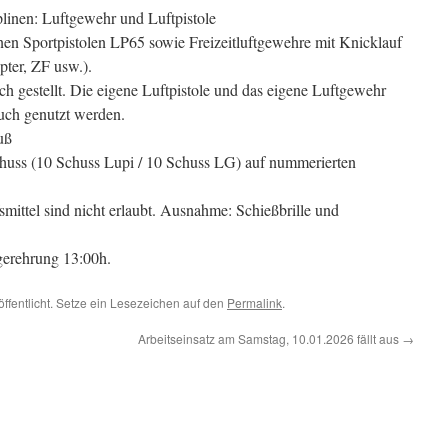
linen: Luftgewehr und Luftpistole
nen Sportpistolen LP65 sowie Freizeitluftgewehre mit Knicklauf
pter, ZF usw.).
ch gestellt. Die eigene Luftpistole und das eigene Luftgewehr
uch genutzt werden.
uß
uss (10 Schuss Lupi / 10 Schuss LG) auf nummerierten
mittel sind nicht erlaubt. Ausnahme: Schießbrille und
egerehrung 13:00h.
öffentlicht. Setze ein Lesezeichen auf den
Permalink
.
Arbeitseinsatz am Samstag, 10.01.2026 fällt aus
→