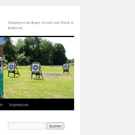
Schießsport mit Bogen, Gewehr und Pistole in
Heilbronn
rn
Impressum