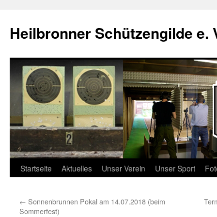
Zum
Inhalt
Heilbronner Schützengilde e. 
springen
Startseite
Aktuelles
Unser Verein
Unser Sport
Fot
←
Sonnenbrunnen Pokal am 14.07.2018 (beim
Ter
Sommerfest)