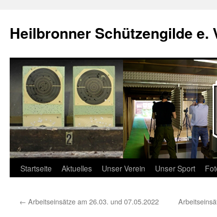
Zum
Inhalt
Heilbronner Schützengilde e. 
springen
Startseite
Aktuelles
Unser Verein
Unser Sport
Fot
←
Arbeitseinsätze am 26.03. und 07.05.2022
Arbeitseinsä