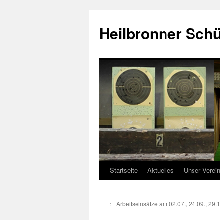
Zum
Inhalt
Heilbronner Schüt
springen
Startseite
Aktuelles
Unser Verein
←
Arbeitseinsätze am 02.07., 24.09., 29.