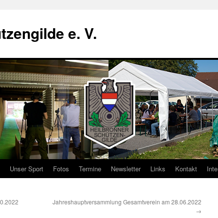
zengilde e. V.
Unser Sport
Fotos
Termine
Newsletter
Links
Kontakt
Inte
10.2022
Jahreshauptversammlung Gesamtverein am 28.06.2022
→