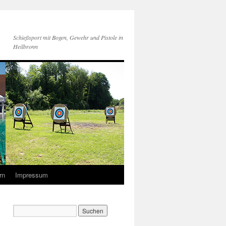
Schießsport mit Bogen, Gewehr und Pistole in
Heilbronn
rn
Impressum